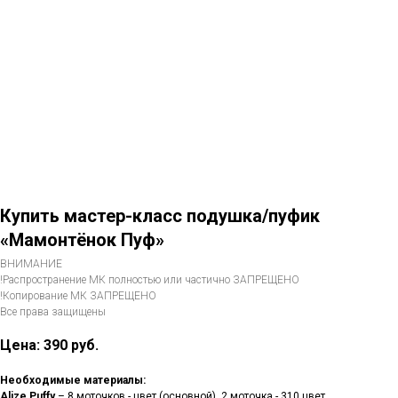
Купить мастер-класс подушка/пуфик
«Мамонтёнок Пуф»
ВНИМАНИЕ
!Распространение МК полностью или частично ЗАПРЕЩЕНО
!Копирование МК ЗАПРЕЩЕНО
Все права защищены
Цена: 390
руб.
Необходимые материалы:
Alize Puffy
– 8 моточков - цвет (основной), 2 моточка - 310 цвет